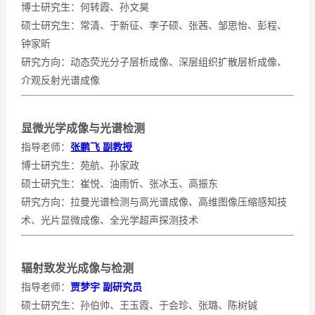
博士研究生：何转霞、
孙文昊
硕士研究生：
常清、
于新征、
李子硕、
张茜、邹思怡、彭程、
钟家昕
研究方向：动态荧光分子层析成像、深层组织扩散层析成像、
介观反射光谱成像
显微光学成像与光谱检测
指导老师：
张鹏飞 副教授
博士研究生：苑航、孙家政
硕士研究生：崔悦、油雨忻、张冰玉、高振东
研究方向：拉曼光谱检测与高光谱成像、高维图像压缩感知技
术、光片显微成像、全光学超声探测技术
辐射致发光成像与检测
指导老师：
贾梦宇 副
研究员
硕士研究生：孙伯帅、王玉霞、于会珍、张璐、陈树铖