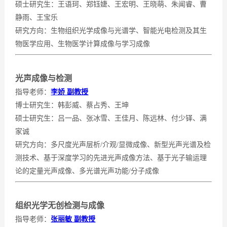
硕士研究生：
王语珂、
郑钰婕、
王宏明、王晓萌、
朱闻睿、
曹
静雨
、
王宝乐
研究方向：生物组织光学成像与光谱学、智能光电检测及其生
物医学应用、生物医学计算成像与学习成像
光声成像与检测
指导老师：
李
娇 副教授
博士研究生：
韩彭威、
蔡占秀、
王坤
硕士研究生：
吕一品、
张冰雪、
王佳月、陈远林
、付少铎
、满
家诚
研究方向：多尺度光声层析/介观/显微成像、新型光声光谱及检
测技术、基于深度学习的先进光声成像方法、
基于光子输运理
论的定量光声成像、多光谱光声功能/分子成像
组织光学无创检测与成像
指导老师：
张丽
敏 副教授