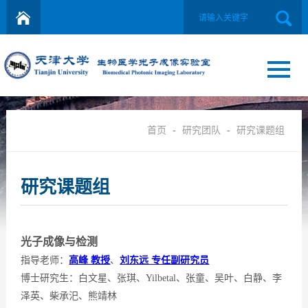
首页
-
研究团队
-
研究课题组
研究课题组
光子成像与检测
指导老师：
高峰 教授
、
刘东远 专任副研究员
博士研究生：白文星、张琪、Yilbetal、
张童、
吴叶、
白静、
李
泽英、
柴承汜、
熊靖林