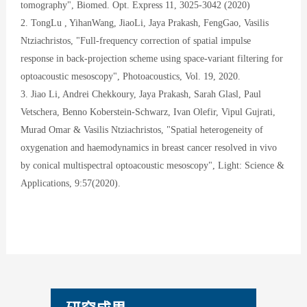
tomography", Biomed. Opt. Express 11, 3025-3042 (2020)
2. TongLu , YihanWang, JiaoLi, Jaya Prakash, FengGao, Vasilis
Ntziachristos, "Full-frequency correction of spatial impulse
response in back-projection scheme using space-variant filtering for
optoacoustic mesoscopy", Photoacoustics, Vol. 19, 2020.
3. Jiao Li, Andrei Chekkoury, Jaya Prakash, Sarah Glasl, Paul
Vetschera, Benno Koberstein-Schwarz, Ivan Olefir, Vipul Gujrati,
Murad Omar & Vasilis Ntziachristos, "Spatial heterogeneity of
oxygenation and haemodynamics in breast cancer resolved in vivo
by conical multispectral optoacoustic mesoscopy", Light: Science &
Applications, 9:57(2020).